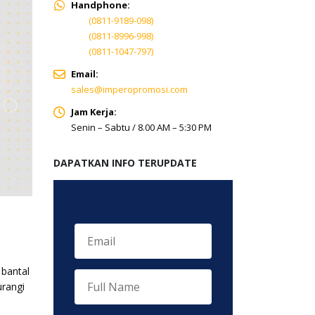
Handphone:
(0811-9189-098)
(0811-8996-998)
(0811-1047-797)
Email:
sales@imperopromosi.com
Jam Kerja:
Senin – Sabtu / 8.00 AM – 5:30 PM
DAPATKAN INFO TERUPDATE
 bantal
urangi