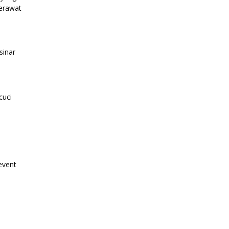
merawat
sinar
cuci
event