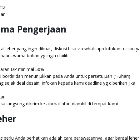
ntal
nan
ama Pengerjaan
l leher yang ingin dibuat, diskusi bisa via whatsapp.Infokan tulisan y
haan, warna bahan yg ingin dipilih.
yaran DP minimal 50%
k bordir dan menunjukkan pada Anda untuk persetujuan (1-2hari)
g sejak deal desain. Infokan kepada kami deadline yg diberikan jika
kan
a langsung dikirim ke alamat atau diambil di tempat kami
eher
g perlu Anda perhatikan adalah cara perawatannya, agar bantal leher