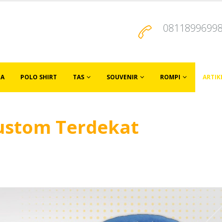
0811899699
JA
POLO SHIRT
TAS
SOUVENIR
ROMPI
ARTIK
ustom Terdekat