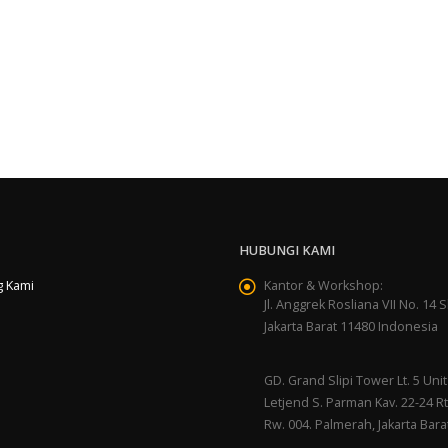
HUBUNGI KAMI
g Kami
Kantor & Workshop:
Jl. Anggrek Rosliana VII No. 14 Sl
Jakarta Barat 11480 Indonesia
GD. Grand Slipi Tower Lt. 5 Unit 
Letjend S. Parman Kav. 22-24 Rt
Rw. 004. Palmerah, Jakarta Bara