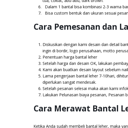
tua, coklat, abu-abu, dark brown.
Dalam 1 bantal bisa kombinasi 2-3 warna ba
Bisa custom bentuk dan ukuran sesuai pesa
Cara Pemesanan dan L
Diskusikan dengan kami desain dan detail banta
ingin di bordir, logo perusahaan, motto perusa
Penentuan harga bantal leher
Setelah harga dan desain OK, lakukan pemba
Kami akan buatkan desain layout sebelum nai
Lama pengerjaan bantal leher 7-10hari, dihitun
diperlukan sangat mendesak.
Setelah pesanan selesai maka akan kami info
Lakukan Pelunasan biaya pesanan, Pesanan bis
Cara Merawat Bantal L
Ketika Anda sudah membeli bantal leher, maka yan