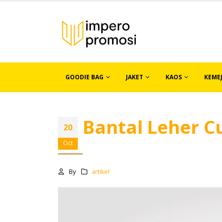
GOODIE BAG
JAKET
KAOS
KEME
Bantal Leher C
20
Oct
By
artikel