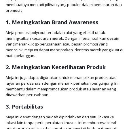
membuatnya menjadi pilihan yang populer dalam pemasaran dan
promosi :
1. Meningkatkan Brand Awareness
Meja promosi polycounter adalah alat yang efektif untuk
meningkatkan kesadaran merek. Dengan menambahkan desain
yang menarik, logo perusahaan atau pesan promosi yang
mencolok, meja ini dapat menciptakan identitas merek yang kuat di
mata pelanggan.
2. Meningkatkan Keterlihatan Produk
Meja ini juga dapat digunakan untuk menampilkan produk atau
layanan perusahaan dengan menarik perhatian pengunjung. Ini
membantu dalam mempromosukan produk atau layanan yang
ditawarkan perusahaan.
3. Portabilitas
Meja ini dapat dengan mudah dipindahkan dari satu lokasi ke
lokasi lain tanpa perlu peralatan khusus. Ini membuatnya ideal
untuk acara pameran dagang atau promosi di berbagai tempat.