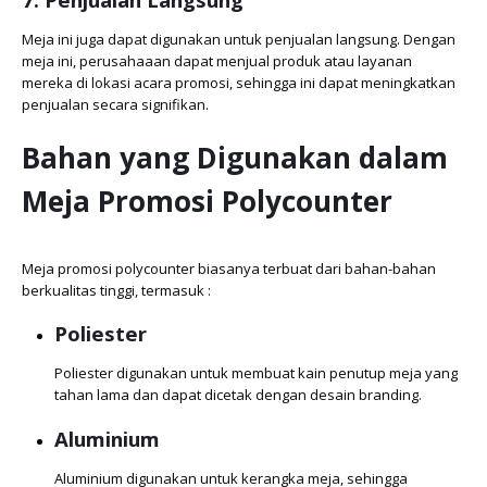
Meja ini juga dapat digunakan untuk penjualan langsung. Dengan
meja ini, perusahaaan dapat menjual produk atau layanan
mereka di lokasi acara promosi, sehingga ini dapat meningkatkan
penjualan secara signifikan.
Bahan yang Digunakan dalam
Meja Promosi Polycounter
Meja promosi polycounter biasanya terbuat dari bahan-bahan
berkualitas tinggi, termasuk :
Poliester
Poliester digunakan untuk membuat kain penutup meja yang
tahan lama dan dapat dicetak dengan desain branding.
Aluminium
Aluminium digunakan untuk kerangka meja, sehingga