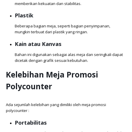
memberikan kekuatan dan stabilitas.
Plastik
Beberapa bagian meja, seperti bagian penyimpanan,
mungkin terbuat dari plastik yang ringan.
Kain atau Kanvas
Bahan ini digunakan sebagai alas meja dan seringkali dapat
dicetak dengan grafik sesuai kebutuhan.
Kelebihan Meja Promosi
Polycounter
Ada sejumlah kelebihan yang dimiliki oleh meja promosi
polycounter :
Portabilitas