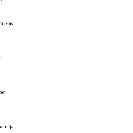
i
i jenis
a
ter
 kemeja