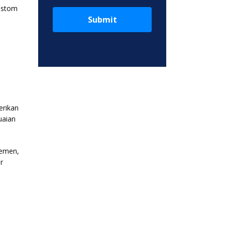
custom
Submit
erikan
uaian
lemen,
r