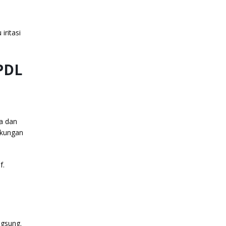
iritasi
PDL
ka dan
gkungan
f.
ngsung.