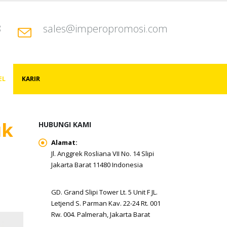
8
sales@imperopromosi.com
EL
KARIR
uk
HUBUNGI KAMI
Alamat:
Jl. Anggrek Rosliana VII No. 14 Slipi
Jakarta Barat 11480 Indonesia
GD. Grand Slipi Tower Lt. 5 Unit F JL.
Letjend S. Parman Kav. 22-24 Rt. 001
Rw. 004. Palmerah, Jakarta Barat