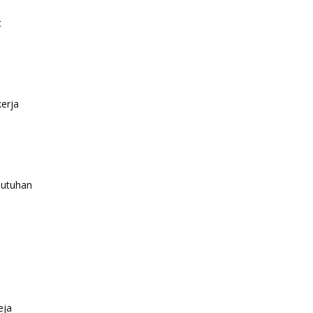
t
erja
butuhan
eja