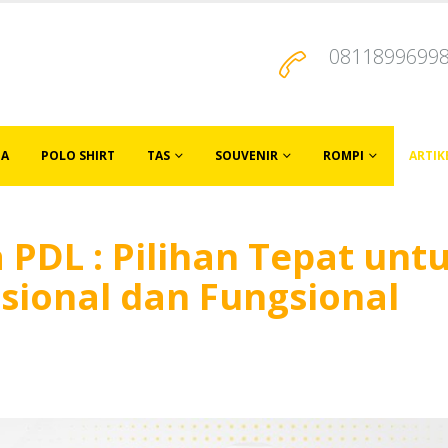
0811899699
JA
POLO SHIRT
TAS
SOUVENIR
ROMPI
ARTIK
PDL : Pilihan Tepat unt
sional dan Fungsional