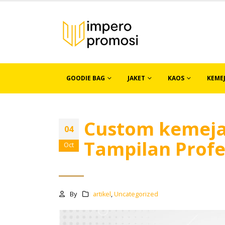
GOODIE BAG
JAKET
KAOS
KEME
Custom kemeja 
04
Tampilan Profe
Oct
By
artikel
,
Uncategorized