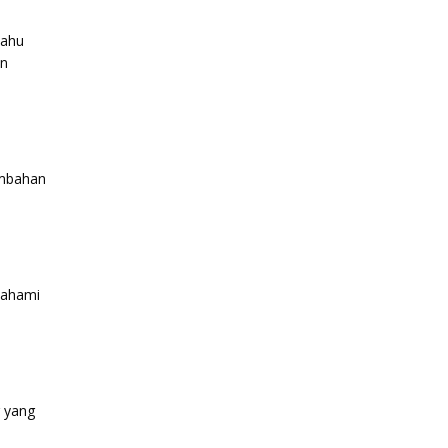
tahu
an
ambahan
mahami
r yang