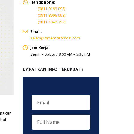
Handphone:
(0811-9189-098)
(0811-8996-998)
(0811-1047-797)
Email:
sales@imperopromosi.com
Jam Kerja:
Senin – Sabtu / 8.00 AM – 5:30 PM
DAPATKAN INFO TERUPDATE
unakan
ihat