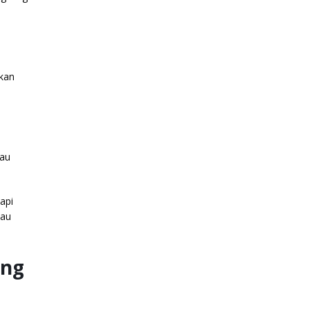
kan
tau
api
tau
ang