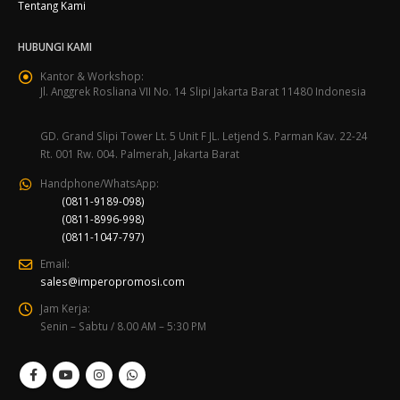
Tentang Kami
HUBUNGI KAMI
Kantor & Workshop:
Jl. Anggrek Rosliana VII No. 14 Slipi Jakarta Barat 11480 Indonesia
GD. Grand Slipi Tower Lt. 5 Unit F JL. Letjend S. Parman Kav. 22-24
Rt. 001 Rw. 004. Palmerah, Jakarta Barat
Handphone/WhatsApp:
(0811-9189-098)
(0811-8996-998)
(0811-1047-797)
Email:
sales@imperopromosi.com
Jam Kerja:
Senin – Sabtu / 8.00 AM – 5:30 PM