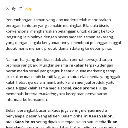
By
blog
Perkembangan zaman yang kian modern telah menciptakan
beragam tuntutan yang semakin meningkat. Bila dulu bisnis
konvensional mengharuskan pelanggan untuk datang ke toko
langsung, lain halnya dengan bisnis modern zaman sekarang,
yang dengan segala kenyamanannya membuat pelanggan tinggal
duduk manis menanti produk idaman datang ke depan pintu.
Namun, hal yang demikian tidak akan pernah terwujud tanpa
promosi yang baik. Mungkin selama ini kalian terpaku dengan
peran media sosial yang begitu besar di dunia marketing, tetapi
jika kalian mau lebih kreatif lagi, ada satu celah media yang nggak
kalah hebatnya dalam membantu kalian menjual produk, yaitu
kaos. Nggak kalah sama media sosial,
kaos promosi
juga
memenuhi kriteria
marketing
yaitu kecepatan penyebaran
informasi ke konsumen.
Selain perangkat busana, Kaos juga sering menjadi media
penyampai pesan yang efisien. Dalam prihal ini
Kaos Sablon,
atau
Kaos Polos
sering dipakai menjadi salah satu media
‘iklan
berjalan’
yang sangat efisien dalam hal branding suatu produk