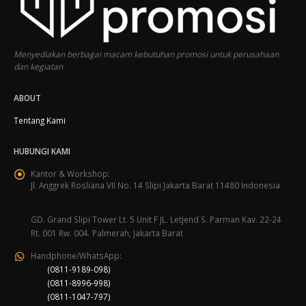
Menyediakan berbagai macam kebutuhan promosi untuk perusahaan
dan kegiatan
ABOUT
Tentang Kami
HUBUNGI KAMI
Kantor & Workshop:
Jl. Anggrek Rosliana VII No. 14 Slipi Jakarta Barat 11480 Indonesia
GD. Grand Slipi Tower Lt. 5 Unit F JL. Letjend S. Parman Kav. 22-24
Rt. 001 Rw. 004. Palmerah, Jakarta Barat
Handphone/WhatsApp:
(0811-9189-098)
(0811-8996-998)
(0811-1047-797)