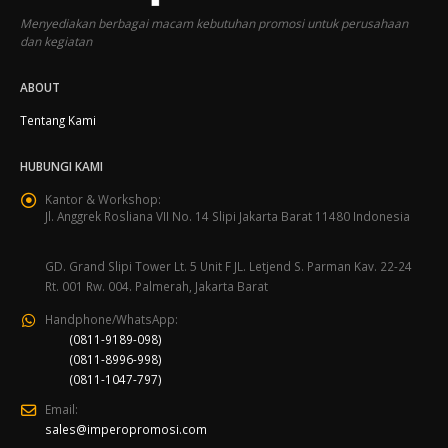
Menyediakan berbagai macam kebutuhan promosi untuk perusahaan
dan kegiatan
ABOUT
Tentang Kami
HUBUNGI KAMI
Kantor & Workshop:
Jl. Anggrek Rosliana VII No. 14 Slipi Jakarta Barat 11480 Indonesia
GD. Grand Slipi Tower Lt. 5 Unit F JL. Letjend S. Parman Kav. 22-24
Rt. 001 Rw. 004. Palmerah, Jakarta Barat
Handphone/WhatsApp:
(0811-9189-098)
(0811-8996-998)
(0811-1047-797)
Email:
sales@imperopromosi.com