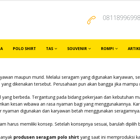
0811899699
JA
POLO SHIRT
TAS
SOUVENIR
ROMPI
ARTIK
aryawan maupun murid. Melalui seragam yang digunakan karyawan, 
m yang dikenakan tersebut. Perusahaan pun akan bangga jika mampu 
 yang berbeda. Tergantung pada bidang pekerjaan dan kebutuhan m
n kesan wibawa an rasa nyaman bagi yang menggunakannya. Karen
r nyaman digunakan dan karyawan betah menggunakan seragamnya
 harus memiliki konsep. Setelah konsepnya sesuai, barulah dipilih 
 Banyak
produsen seragam polo shirt
yang saat ini memproduksi k