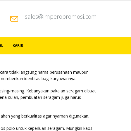
8
sales@imperopromosi.com
EL
KARIR
secara tidak langsung nama perusahaan maupun
memberikan identitas bagi karyawannya.
asing-masing. Kebanyakan pakaian seragam dibuat
a itulah, pembuatan seragam juga harus
.
bahan yang berkualitas agar nyaman digunakan.
aos polo untuk keperluan seragam. Mungkin kaos