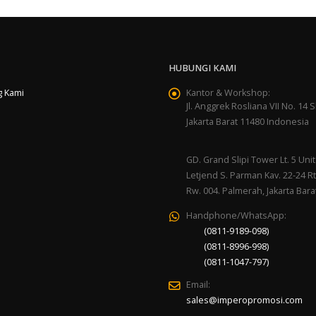
HUBUNGI KAMI
g Kami
Kantor & Workshop:
Jl. Anggrek Rosliana VII No. 14 Sl
Jakarta Barat 11480 Indonesia
GD. Grand Slipi Tower Lt. 5 Unit 
Letjend S. Parman Kav. 22-24 Rt
Rw. 004. Palmerah, Jakarta Bara
Handphone/WhatsApp:
(0811-9189-098)
(0811-8996-998)
(0811-1047-797)
Email:
sales@imperopromosi.com