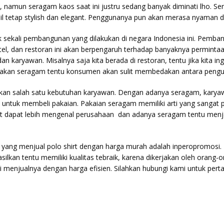
, namun seragam kaos saat ini justru sedang banyak diminati lho. 
tetap stylish dan elegant. Penggunanya pun akan merasa nyaman dan 
sekali pembangunan yang dilakukan di negara Indonesia ini. Pemb
hotel, dan restoran ini akan berpengaruh terhadap banyaknya permin
ryawan. Misalnya saja kita berada di restoran, tentu jika kita ingi
nakan seragam tentu konsumen akan sulit membedakan antara pengunj
akan salah satu kebutuhan karyawan. Dengan adanya seragam, karya
h untuk membeli pakaian. Pakaian seragam memiliki arti yang sanga
at dapat lebih mengenal perusahaan dan adanya seragam tentu men
a yang menjual polo shirt dengan harga murah adalah inperopromos
lkan tentu memiliki kualitas tebraik, karena dikerjakan oleh orang-o
menjualnya dengan harga efisien. Silahkan hubungi kami untuk pertany