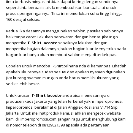
tinta berbasis minyak ini tidak dapat kering dengan sendirinya
seperti tinta berbasis air. Ia membutuhkan bantual alat untuk
proses pengeringannya. Tinta ini memerlukan suhu tinggi hingga
160 derajat celcius.
Kedua jika desainnya menggunakan sablon, pastikan sablonnya
baik tanpa cacat. Lakukan perawatan dengan benar. Jika ingin
menyetrika
T-Shirt lacoste
sebaiknya lakukan dengan
menyetrika bagian dalamnya, bukan bagian luar. Menyetrika pada
bagian luar hanya akan membuat sablon menjadi terkelupas.
Cobalah untuk mencoba T-Shirt pilihana nda di kamar pas. Lihatlah
apakah ukurannya sudah sesuai dan apakah nyaman digunakan.
Jika kurang nyaman mungkin anda harus memilih ukuran yang
sedikit lebih besar.
Untuk urusan
T-Shirt lacoste
anda bisa memesannya di
produsen kaos Jakarta
yang telah terkenal yakni imperopromosi.
Imperopromosi beralamat di Jalan Anggrek Rosliana VII/14 Slipi
Jakarta. Untuk melihat produk kami, silahkan mengecek website
kami di: imperopromosi.com. Jangan ragu untuk menghubungi kami
di nomor telepon di 08129821398 apabila ada pertanyaan.