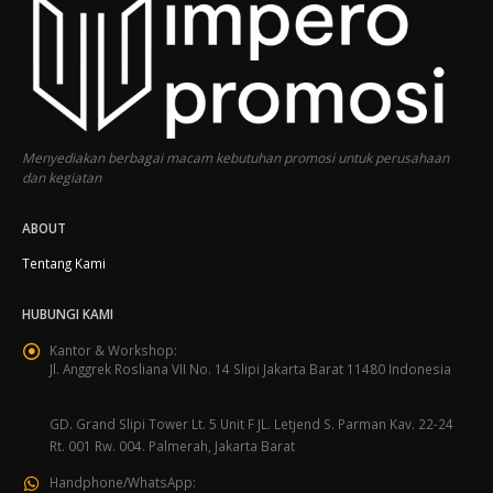
Menyediakan berbagai macam kebutuhan promosi untuk perusahaan
dan kegiatan
ABOUT
Tentang Kami
HUBUNGI KAMI
Kantor & Workshop:
Jl. Anggrek Rosliana VII No. 14 Slipi Jakarta Barat 11480 Indonesia
GD. Grand Slipi Tower Lt. 5 Unit F JL. Letjend S. Parman Kav. 22-24
Rt. 001 Rw. 004. Palmerah, Jakarta Barat
Handphone/WhatsApp: