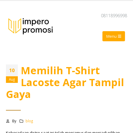
08118996998
Memilih T-Shirt
10
Lacoste Agar Tampil
Aug
Gaya
By
blog
Keberadaan distro saat ini telah menjamur dan menjadi pilihan