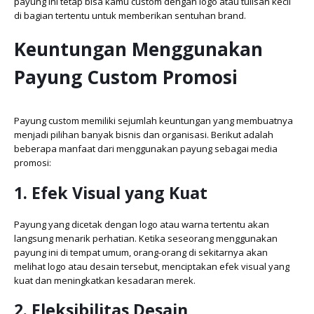
payung ini tetap bisa kamu custom dengan logo atau tulisan kecil
di bagian tertentu untuk memberikan sentuhan brand.
Keuntungan Menggunakan
Payung Custom Promosi
Payung custom memiliki sejumlah keuntungan yang membuatnya
menjadi pilihan banyak bisnis dan organisasi. Berikut adalah
beberapa manfaat dari menggunakan payung sebagai media
promosi:
1. Efek Visual yang Kuat
Payung yang dicetak dengan logo atau warna tertentu akan
langsung menarik perhatian. Ketika seseorang menggunakan
payung ini di tempat umum, orang-orang di sekitarnya akan
melihat logo atau desain tersebut, menciptakan efek visual yang
kuat dan meningkatkan kesadaran merek.
2. Fleksibilitas Desain