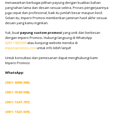
menawarkan berbagai pilihan payung dengan kualitas bahan
yang tahan lama dan desain sesuai selera. Proses pengerjaannya
juga cepat dan profesional, baik itu jumlah besar maupun kecil.
Selain itu, Impero Promosi memberikan jaminan hasil akhir sesuai
desain yang kamu inginkan.
Yuk, buat
payung custom promosi
yang unik dan berkesan
dengan Impero Promosi. Hubungi langsung di WhatsApp
628111825009
atau kunjungi website mereka di
imperopromosi.com
untuk info lebih lanjut!
Untuk konsultasi dan pemesanan dapat menghubungi kami
Impero Promosi:
WhatsApp:
(0811-8996-998)
(0811-9189-098)
(0811-1047-797)
(0811-1825-009)