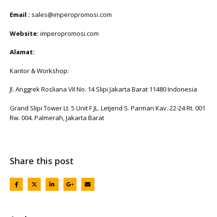
Email :
sales@imperopromosi.com
Website:
imperopromosi.com
Alamat:
Kantor & Workshop:
Jl. Anggrek Rosliana VII No. 14 Slipi Jakarta Barat 11480 Indonesia
Grand Slipi Tower Lt. 5 Unit F JL. Letjend S. Parman Kav. 22-24 Rt. 001
Rw. 004. Palmerah, Jakarta Barat
Share this post