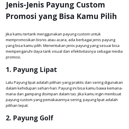
Jenis-Jenis
Payung Custom
Promosi
yang Bisa Kamu Pilih
Jika kamu tertarik menggunakan payung custom untuk
mempromosikan bisnis atau acara, ada berbagai jenis payung
yang bisa kamu pilih. Menentukan jenis payung yang sesuai bisa
mempengaruhi daya tarik visual dan efektivitasnya sebagai media
promosi.
1. Payung Lipat
Lalu Payung lipat adalah pilihan yang praktis dan sering digunakan
dalam kehidupan sehari-hari. Payung ini bisa kamu bawa kemana-
mana dan gampang disimpan dalam tas. Jika kamu ingin membuat
payung custom yang pemakaiannya sering, payung lipat adalah
pilihan tepat.
2. Payung Golf