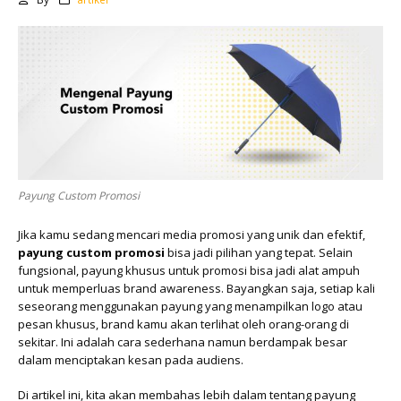
Payung Custom Promosi
Jika kamu sedang mencari media promosi yang unik dan efektif,
payung custom promosi
bisa jadi pilihan yang tepat. Selain
fungsional, payung khusus untuk promosi bisa jadi alat ampuh
untuk memperluas brand awareness. Bayangkan saja, setiap kali
seseorang menggunakan payung yang menampilkan logo atau
pesan khusus, brand kamu akan terlihat oleh orang-orang di
sekitar. Ini adalah cara sederhana namun berdampak besar
dalam menciptakan kesan pada audiens.
Di artikel ini, kita akan membahas lebih dalam tentang payung