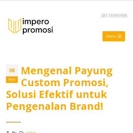
08118996998
Mengenal Payung
08
Custom Promosi,
Nov
Solusi Efektif untuk
Pengenalan Brand!
By
artikel