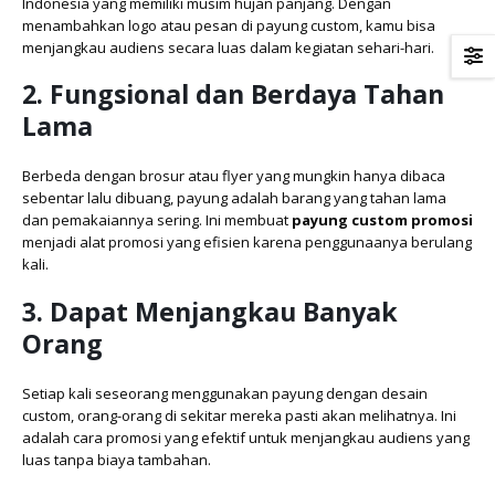
Indonesia yang memiliki musim hujan panjang. Dengan
menambahkan logo atau pesan di payung custom, kamu bisa
menjangkau audiens secara luas dalam kegiatan sehari-hari.
2. Fungsional dan Berdaya Tahan
Lama
Berbeda dengan brosur atau flyer yang mungkin hanya dibaca
sebentar lalu dibuang, payung adalah barang yang tahan lama
dan pemakaiannya sering. Ini membuat
payung custom promosi
menjadi alat promosi yang efisien karena penggunaanya berulang
kali.
3. Dapat Menjangkau Banyak
Orang
Setiap kali seseorang menggunakan payung dengan desain
custom, orang-orang di sekitar mereka pasti akan melihatnya. Ini
adalah cara promosi yang efektif untuk menjangkau audiens yang
luas tanpa biaya tambahan.