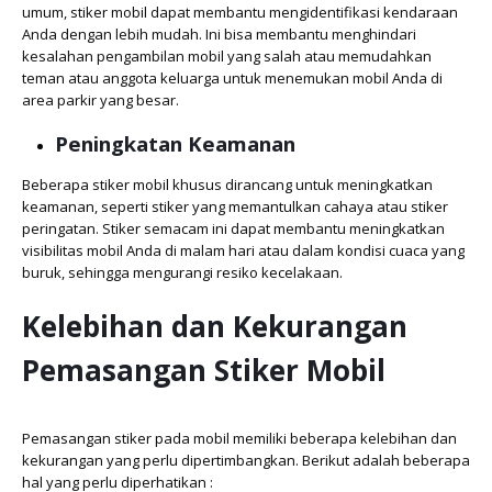
umum, stiker mobil dapat membantu mengidentifikasi kendaraan
Anda dengan lebih mudah. Ini bisa membantu menghindari
kesalahan pengambilan mobil yang salah atau memudahkan
teman atau anggota keluarga untuk menemukan mobil Anda di
area parkir yang besar.
Peningkatan Keamanan
Beberapa stiker mobil khusus dirancang untuk meningkatkan
keamanan, seperti stiker yang memantulkan cahaya atau stiker
peringatan. Stiker semacam ini dapat membantu meningkatkan
visibilitas mobil Anda di malam hari atau dalam kondisi cuaca yang
buruk, sehingga mengurangi resiko kecelakaan.
Kelebihan dan Kekurangan
Pemasangan Stiker Mobil
Pemasangan stiker pada mobil memiliki beberapa kelebihan dan
kekurangan yang perlu dipertimbangkan. Berikut adalah beberapa
hal yang perlu diperhatikan :