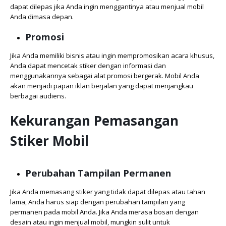
dapat dilepas jika Anda ingin menggantinya atau menjual mobil
Anda dimasa depan.
Promosi
Jika Anda memiliki bisnis atau ingin mempromosikan acara khusus,
Anda dapat mencetak stiker dengan informasi dan
menggunakannya sebagai alat promosi bergerak. Mobil Anda
akan menjadi papan iklan berjalan yang dapat menjangkau
berbagai audiens.
Kekurangan Pemasangan
Stiker Mobil
Perubahan Tampilan Permanen
Jika Anda memasang stiker yang tidak dapat dilepas atau tahan
lama, Anda harus siap dengan perubahan tampilan yang
permanen pada mobil Anda. Jika Anda merasa bosan dengan
desain atau ingin menjual mobil, mungkin sulit untuk