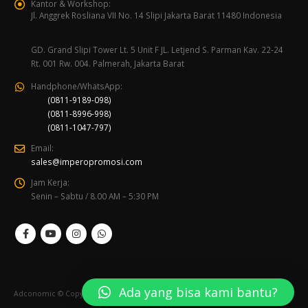
Kantor & Workshop:
Jl. Anggrek Rosliana VII No. 14 Slipi Jakarta Barat 11480 Indonesia
GD. Grand Slipi Tower Lt. 5 Unit F JL. Letjend S. Parman Kav. 22-24
Rt. 001 Rw. 004. Palmerah, Jakarta Barat
Handphone/WhatsApp:
(0811-9189-098)
(0811-8996-998)
(0811-1047-797)
Email:
sales@imperopromosi.com
Jam Kerja:
Senin – Sabtu / 8.00 AM – 5:30 PM
Ada yang bisa kami bantu?
Adconomic © Copyright 2020. All Rights Reserved.