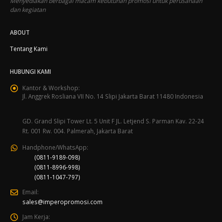
Menyediakan berbagai macam kebutuhan promosi untuk perusahaan
dan kegiatan
ABOUT
Tentang Kami
HUBUNGI KAMI
Kantor & Workshop:
Jl. Anggrek Rosliana VII No. 14 Slipi Jakarta Barat 11480 Indonesia
GD. Grand Slipi Tower Lt. 5 Unit F JL. Letjend S. Parman Kav. 22-24
Rt. 001 Rw. 004. Palmerah, Jakarta Barat
Handphone/WhatsApp:
(0811-9189-098)
(0811-8996-998)
(0811-1047-797)
Email:
sales@imperopromosi.com
Jam Kerja: