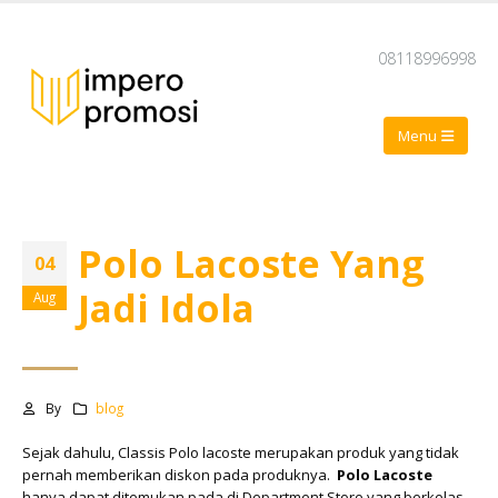
08118996998
Polo Lacoste Yang
04
Jadi Idola
Aug
By
blog
Sejak dahulu, Classis Polo lacoste merupakan produk yang tidak
pernah memberikan diskon pada produknya.
Polo Lacoste
hanya dapat ditemukan pada di Department Store yang berkelas