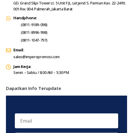
GD. Grand Slipi Tower Lt. 5 Unit F JL. Letjend S. Parman Kav. 22-24 Rt.
001 Rw. 004. Palmerah, Jakarta Barat
Handphone:
(0811-9189-098)
(0811-8996-998)
(0811-1047-797)
Email:
sales@imperopromosi.com
Jam Kerja:
Senin – Sabtu / 8.00 AM – 5:30 PM
Dapatkan Info Terupdate