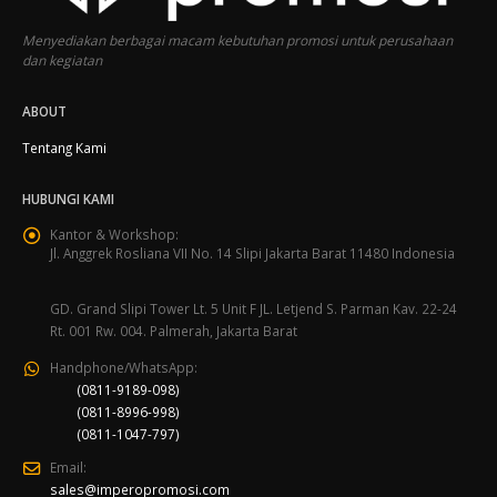
Menyediakan berbagai macam kebutuhan promosi untuk perusahaan
dan kegiatan
ABOUT
Tentang Kami
HUBUNGI KAMI
Kantor & Workshop:
Jl. Anggrek Rosliana VII No. 14 Slipi Jakarta Barat 11480 Indonesia
GD. Grand Slipi Tower Lt. 5 Unit F JL. Letjend S. Parman Kav. 22-24
Rt. 001 Rw. 004. Palmerah, Jakarta Barat
Handphone/WhatsApp:
(0811-9189-098)
(0811-8996-998)
(0811-1047-797)
Email:
sales@imperopromosi.com