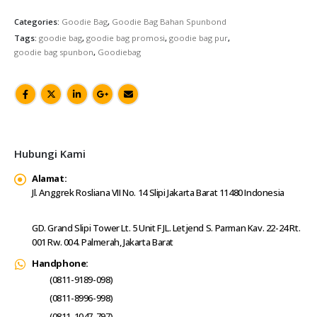
Categories:
Goodie Bag
,
Goodie Bag Bahan Spunbond
Tags:
goodie bag
,
goodie bag promosi
,
goodie bag pur
,
goodie bag spunbon
,
Goodiebag
Hubungi Kami
Alamat:
Jl. Anggrek Rosliana VII No. 14 Slipi Jakarta Barat 11480 Indonesia
GD. Grand Slipi Tower Lt. 5 Unit F JL. Letjend S. Parman Kav. 22-24 Rt.
001 Rw. 004. Palmerah, Jakarta Barat
Handphone:
(0811-9189-098)
(0811-8996-998)
(0811-1047-797)