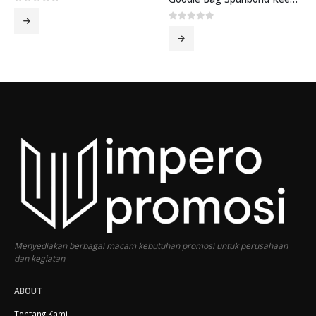
0
out of 5
0
out of 5
Menyediakan berbagai macam kebutuhan promosi untuk perusahaan
dan kegiatan
ABOUT
Tentang Kami