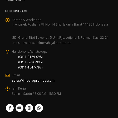
HUBUNGI KAMI
Kantor & Workshop:
Jl. Anggrek Rosliana VII No. 14 Slipi Jakarta Barat 11480 Indonesia
GD. Grand Slipi Tower Lt. 5 Unit F JL. Letjend S. Parman Kav. 22-24
Rt. 001 Rw. 004. Palmerah, Jakarta Barat
Handphone/WhatsApp:
(0811-9189-098)
(0811-8996-998)
(0811-1047-797)
Email:
sales@imperopromosi.com
Jam Kerja:
Senin – Sabtu / 8.00 AM – 5:30 PM