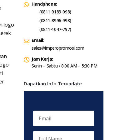
Handphone:
k
(0811-9189-098)
(0811-8996-998)
n logo
(0811-1047-797)
merek
Email:
sales@imperopromosi.com
nan
Jam Kerja:
logo
Senin – Sabtu / 8.00 AM – 5:30 PM
ri
er
Dapatkan Info Terupdate