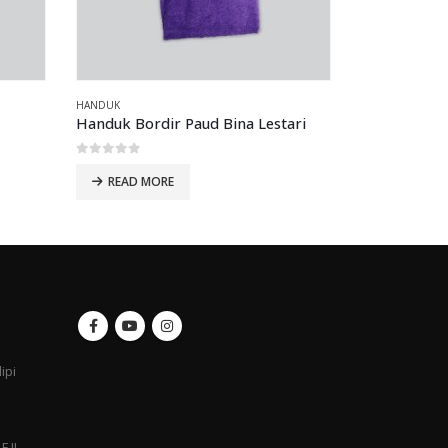
HANDUK
HANDUK
Handuk Bordir Paud Bina Lestari
Handuk Pin
0
out of 5
0
out of 5
READ MORE
READ MO
ipi
F JL.