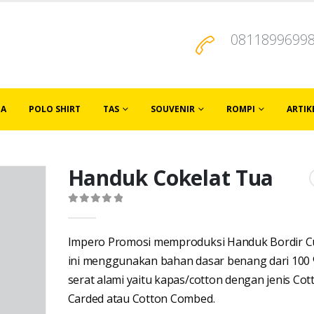
0811899699
JA
POLO SHIRT
TAS
SOUVENIR
ROMPI
ARTIK
Handuk Cokelat Tua
0
out of 5
Impero Promosi memproduksi Handuk Bordir 
ini menggunakan bahan dasar benang dari 100
serat alami yaitu kapas/cotton dengan jenis Cot
Carded atau Cotton Combed.