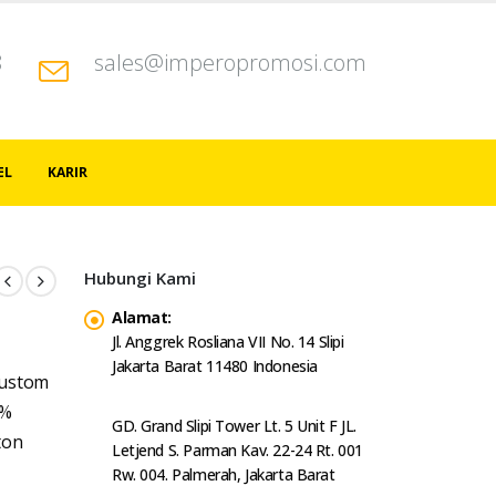
8
sales@imperopromosi.com
EL
KARIR
Hubungi Kami
Alamat:
Jl. Anggrek Rosliana VII No. 14 Slipi
Jakarta Barat 11480 Indonesia
Custom
 %
GD. Grand Slipi Tower Lt. 5 Unit F JL.
ton
Letjend S. Parman Kav. 22-24 Rt. 001
Rw. 004. Palmerah, Jakarta Barat