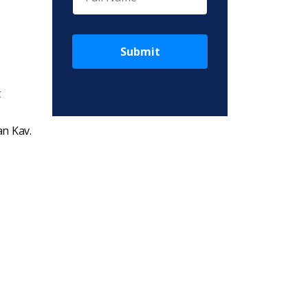
Submit
t
an Kav.