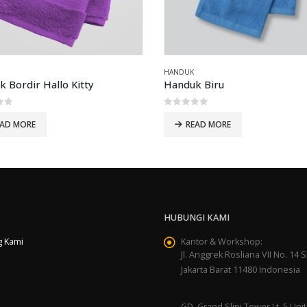
HANDUK
 Bordir Hallo Kitty
Handuk Biru
of 5
0
out of 5
EAD MORE
READ MORE
HUBUNGI KAMI
g Kami
Kantor & Workshop:
Jl. Anggrek Rosliana VII No. 14 Sl
Jakarta Barat 11480 Indonesia
GD. Grand Slipi Tower Lt. 5 Unit 