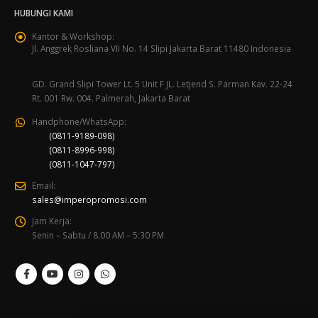
HUBUNGI KAMI
Kantor & Workshop:
Jl. Anggrek Rosliana VII No. 14 Slipi Jakarta Barat 11480 Indonesia
GD. Grand Slipi Tower Lt. 5 Unit F JL. Letjend S. Parman Kav. 22-24
Rt. 001 Rw. 004. Palmerah, Jakarta Barat
Handphone/WhatsApp:
(0811-9189-098)
(0811-8996-998)
(0811-1047-797)
Email:
sales@imperopromosi.com
Jam Kerja:
Senin – Sabtu / 8.00 AM – 5:30 PM