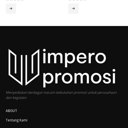
0
out of 5
0
out of 5
Menyediakan berbagai macam kebutuhan promosi untuk perusahaan
dan kegiatan
ABOUT
Tentang Kami