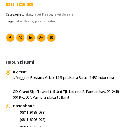
0811-1825-009
Categories:
Jaket
,
Jaket Fleece
,
Jaket Sweater
Tags:
jaket fleece
,
jaket sweater
Hubungi Kami
Alamat:
Jl. Anggrek Rosliana VII No. 14 Slipi Jakarta Barat 11480 Indonesia
GD. Grand Slipi Tower Lt. 5 Unit F JL. Letjend S. Parman Kav. 22-24 Rt.
001 Rw. 004. Palmerah, Jakarta Barat
Handphone:
(0811-9189-098)
(0811-8996-998)
(0811-1047-797)