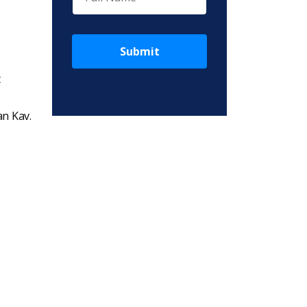
Submit
t
an Kav.