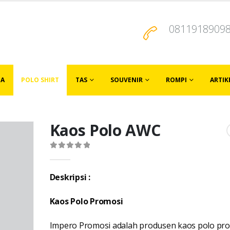
0811918909
JA
POLO SHIRT
TAS
SOUVENIR
ROMPI
ARTIK
Kaos Polo AWC
0
out of 5
Deskripsi :
Kaos Polo Promosi
Impero Promosi adalah produsen kaos polo pr