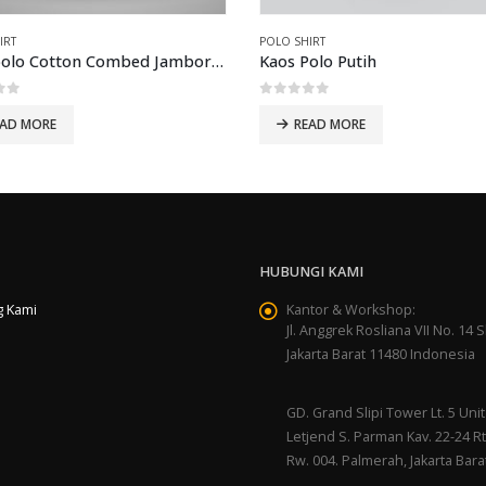
IRT
POLO SHIRT
Kaos polo Cotton Combed Jambore sanitasi anak
Kaos Polo Putih
of 5
0
out of 5
EAD MORE
READ MORE
HUBUNGI KAMI
g Kami
Kantor & Workshop:
Jl. Anggrek Rosliana VII No. 14 Sl
Jakarta Barat 11480 Indonesia
GD. Grand Slipi Tower Lt. 5 Unit 
Letjend S. Parman Kav. 22-24 Rt
Rw. 004. Palmerah, Jakarta Bara