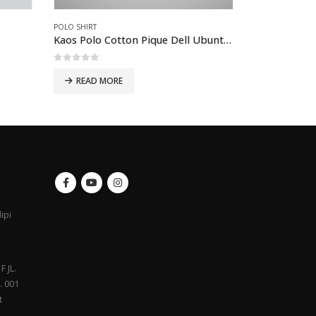
POLO SHIRT
POLO SHIRT
Kaos Polo Cotton Pique Dell Ubuntu Biru muda
0
out of 5
0
out of 5
READ MORE
READ MO
ipi
F JL.
. 001
t