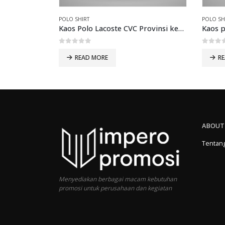
POLO SHIRT
POLO SH
Kaos Polo Lacoste CVC Provinsi kepulauan Bangka
0
out of 5
0
out 
READ MORE
R
ABOUT
Tentan
Menyediakan berbagai macam kebutuhan
promosi untuk perusahaan dan kegiatan