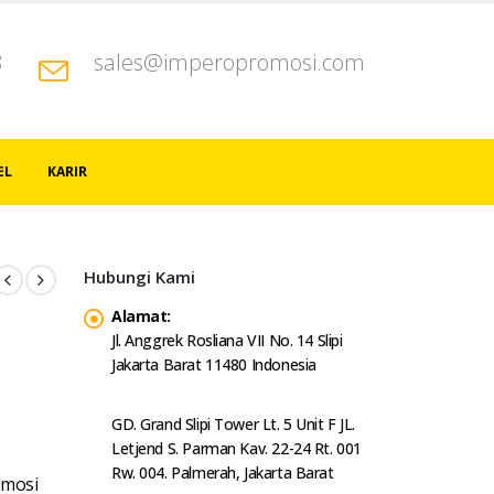
8
sales@imperopromosi.com
EL
KARIR
Hubungi Kami
Alamat:
Jl. Anggrek Rosliana VII No. 14 Slipi
Jakarta Barat 11480 Indonesia
GD. Grand Slipi Tower Lt. 5 Unit F JL.
Letjend S. Parman Kav. 22-24 Rt. 001
Rw. 004. Palmerah, Jakarta Barat
omosi