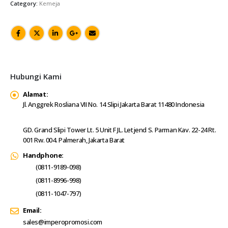
Category:
Kemeja
Hubungi Kami
Alamat:
Jl. Anggrek Rosliana VII No. 14 Slipi Jakarta Barat 11480 Indonesia
GD. Grand Slipi Tower Lt. 5 Unit F JL. Letjend S. Parman Kav. 22-24 Rt.
001 Rw. 004. Palmerah, Jakarta Barat
Handphone:
(0811-9189-098)
(0811-8996-998)
(0811-1047-797)
Email:
sales@imperopromosi.com