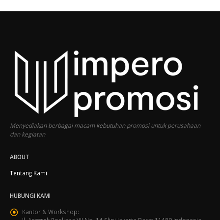
Menyediakan berbagai macam kebutuhan promosi untuk perusahaan
dan kegiatan
ABOUT
Tentang Kami
HUBUNGI KAMI
Kantor & Workshop:
Jl. Anggrek Rosliana VII No. 14 Slipi Jakarta Barat 11480 Indonesia