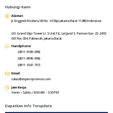
Hubungi Kami
Alamat:
Jl. Anggrek Rosliana VII No. 14 Slipi Jakarta Barat 11480 Indonesia
GD. Grand Slipi Tower Lt. 5 Unit F JL. Letjend S. Parman Kav. 22-24 Rt.
001 Rw. 004. Palmerah, Jakarta Barat
Handphone:
(0811-9189-098)
(0811-8996-998)
(0811-1047-797)
Email:
sales@imperopromosi.com
Jam Kerja:
Senin – Sabtu / 8.00 AM – 5:30 PM
Dapatkan Info Terupdate