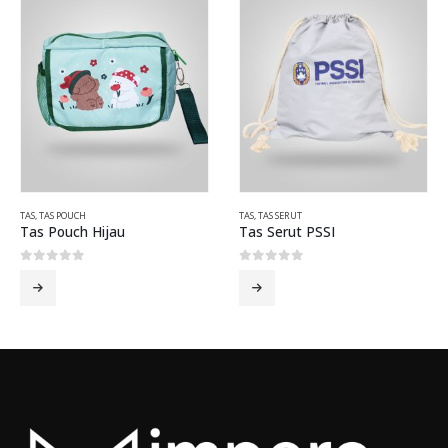
TAS
,
TAS POUCH
TAS
,
TAS SERUT
Tas Pouch Hijau
Tas Serut PSSI
0
out of 5
0
out of 5