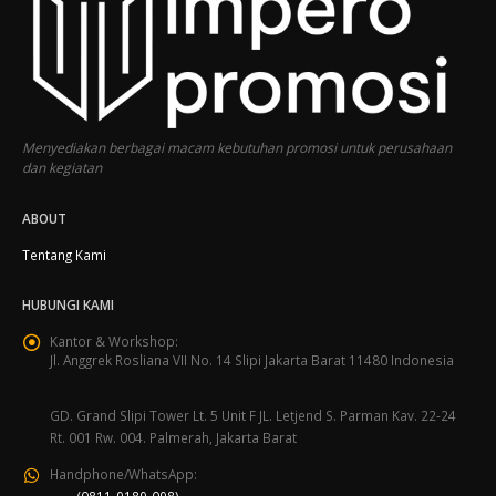
Menyediakan berbagai macam kebutuhan promosi untuk perusahaan
dan kegiatan
ABOUT
Tentang Kami
HUBUNGI KAMI
Kantor & Workshop:
Jl. Anggrek Rosliana VII No. 14 Slipi Jakarta Barat 11480 Indonesia
GD. Grand Slipi Tower Lt. 5 Unit F JL. Letjend S. Parman Kav. 22-24
Rt. 001 Rw. 004. Palmerah, Jakarta Barat
Handphone/WhatsApp: