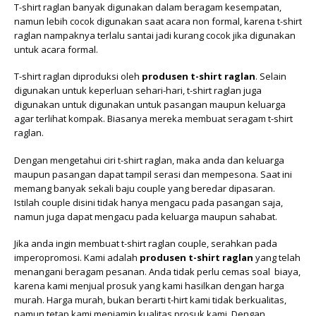
T-shirt raglan banyak digunakan dalam beragam kesempatan,
namun lebih cocok digunakan saat acara non formal, karena t-shirt
raglan nampaknya terlalu santai jadi kurang cocok jika digunakan
untuk acara formal.
T-shirt raglan diproduksi oleh
produsen t-shirt raglan
. Selain
digunakan untuk keperluan sehari-hari, t-shirt raglan juga
digunakan untuk digunakan untuk pasangan maupun keluarga
agar terlihat kompak. Biasanya mereka membuat seragam t-shirt
raglan.
Dengan mengetahui ciri t-shirt raglan, maka anda dan keluarga
maupun pasangan dapat tampil serasi dan mempesona. Saat ini
memang banyak sekali baju couple yang beredar dipasaran.
Istilah couple disini tidak hanya mengacu pada pasangan saja,
namun juga dapat mengacu pada keluarga maupun sahabat.
Jika anda ingin membuat t-shirt raglan couple, serahkan pada
imperopromosi. Kami adalah
produsen t-shirt raglan
yang telah
menangani beragam pesanan. Anda tidak perlu cemas soal biaya,
karena kami menjual prosuk yang kami hasilkan dengan harga
murah. Harga murah, bukan berarti t-hirt kami tidak berkualitas,
namun tetap kami menjamin kualitas prosuk kami. Dengan