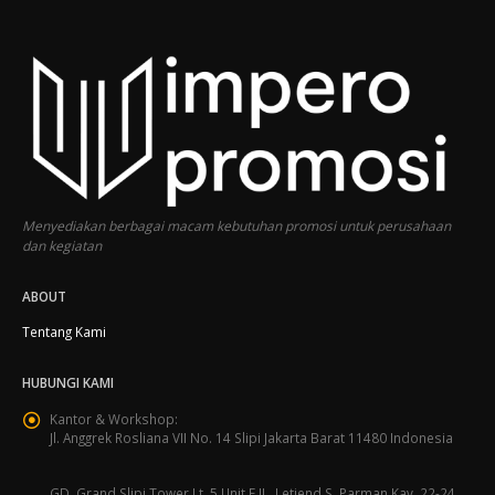
Menyediakan berbagai macam kebutuhan promosi untuk perusahaan
dan kegiatan
ABOUT
Tentang Kami
HUBUNGI KAMI
Kantor & Workshop:
Jl. Anggrek Rosliana VII No. 14 Slipi Jakarta Barat 11480 Indonesia
GD. Grand Slipi Tower Lt. 5 Unit F JL. Letjend S. Parman Kav. 22-24