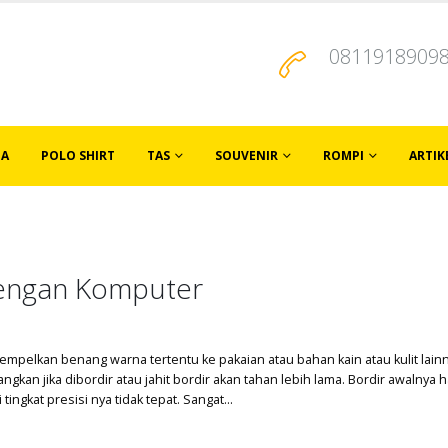
0811918909
JA
POLO SHIRT
TAS
SOUVENIR
ROMPI
ARTIK
Dengan Komputer
empelkan benang warna tertentu ke pakaian atau bahan kain atau kulit la
gkan jika dibordir atau jahit bordir akan tahan lebih lama. Bordir awalnya 
ingkat presisi nya tidak tepat. Sangat...