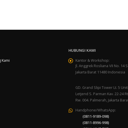
HUBUNGI KAMI
g Kami
Kantor & Workshop:
Jl. Anggrek Rosliana VII No. 14 Sl
Jakarta Barat 11480 Indonesia
GD. Grand Slipi Tower Lt. 5 Unit 
Letjend S. Parman Kav. 22-24 Rt
Rw. 004. Palmerah, Jakarta Bara
Handphone/WhatsApp:
(0811-9189-098)
(0811-8996-998)