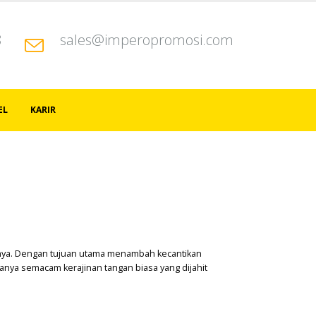
8
sales@imperopromosi.com
EL
KARIR
innya. Dengan tujuan utama menambah kecantikan
hanya semacam kerajinan tangan biasa yang dijahit