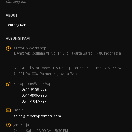
dan kegiatan
ABOUT
Tentang Kami
HUBUNGI KAMI
Kantor & Workshop:
Jl. Anggrek Rosliana VII No. 14 Slipi Jakarta Barat 11480 Indonesia
GD. Grand Slipi Tower Lt. 5 Unit F JL. Letjend S. Parman Kav. 22-24
Rt. 001 Rw. 004. Palmerah, Jakarta Barat
Handphone/WhatsApp:
(0811-9189-098)
(0811-8996-998)
(0811-1047-797)
Email:
sales@imperopromosi.com
Jam Kerja:
Senin – Sabtu / 8.00 AM – 5:30 PM