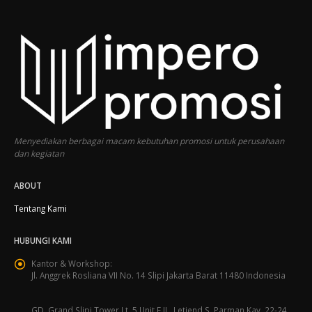
Menyediakan berbagai macam kebutuhan promosi untuk perusahaan
dan kegiatan
ABOUT
Tentang Kami
HUBUNGI KAMI
Kantor & Workshop:
Jl. Anggrek Rosliana VII No. 14 Slipi Jakarta Barat 11480 Indonesia
GD. Grand Slipi Tower Lt. 5 Unit F JL. Letjend S. Parman Kav. 22-24