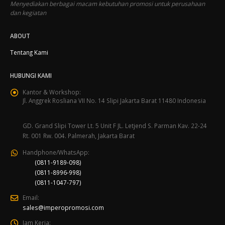
Menyediakan berbagai macam kebutuhan promosi untuk perusahaan
dan kegiatan
ABOUT
Tentang Kami
HUBUNGI KAMI
Kantor & Workshop:
Jl. Anggrek Rosliana VII No. 14 Slipi Jakarta Barat 11480 Indonesia
GD. Grand Slipi Tower Lt. 5 Unit F JL. Letjend S. Parman Kav. 22-24
Rt. 001 Rw. 004. Palmerah, Jakarta Barat
Handphone/WhatsApp:
(0811-9189-098)
(0811-8996-998)
(0811-1047-797)
Email:
sales@imperopromosi.com
Jam Kerja: