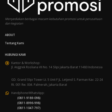
Menyediakan berbagai macam kebutuhan promosi untuk perusahaan
dan kegiatan
ABOUT
Tentang Kami
HUBUNGI KAMI
Kantor & Workshop:
Jl. Anggrek Rosliana VII No. 14 Slipi Jakarta Barat 11480 Indonesia
GD. Grand Slipi Tower Lt. 5 Unit F JL. Letjend S. Parman Kav. 22-24
Rt. 001 Rw. 004. Palmerah, Jakarta Barat
Handphone/WhatsApp:
(0811-9189-098)
(0811-8996-998)
(0811-1047-797)