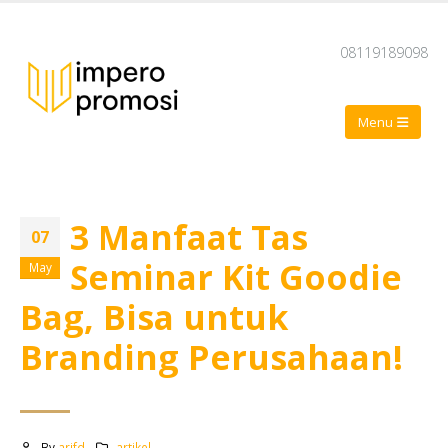
08119189098
3 Manfaat Tas
07
Seminar Kit Goodie
May
Bag, Bisa untuk
Branding Perusahaan!
By
arifd
artikel