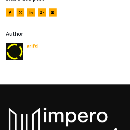
Author
arifd