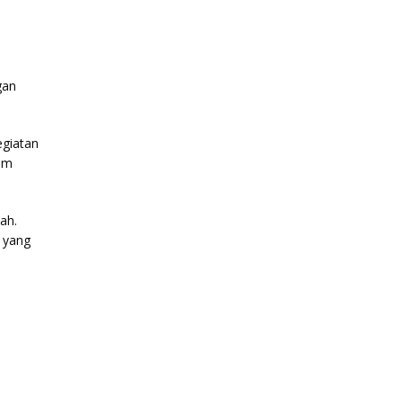
gan
egiatan
lam
ah.
 yang