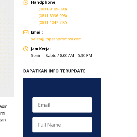
Handphone:
(0811-9189-098)
(0811-8996-998)
(0811-1047-797)
Email:
sales@imperopromosi.com
Jam Kerja:
Senin – Sabtu / 8.00 AM – 5:30 PM
DAPATKAN INFO TERUPDATE
adir
ami
kan