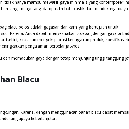
ag ini tidak hanya mampu mewakili gaya minimalis yang kontemporer, 
 berulang, mengurangi dampak limbah plastik dan mendukung upaya 
ag blacu polos adalah gagasan dari kami yang bertujuan untuk
ividu. Karena, Anda dapat menyesuaikan totebag dengan gaya pribad
kel ini, kita akan mengeksplorasi keunggulan produk, spesifikasi rin
meningkatkan pengalaman berbelanja Anda.
jau dan memadukan gaya dengan tetap menjunjung tinggi tanggung j
han Blacu
 lingkungan. Karena, dengan menggunakan bahan blacu dapat memba
endukung upaya keberlanjutan.