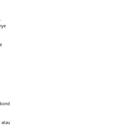
.
nye
at
nbond
 atau