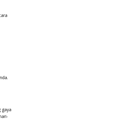
tara
nda.
g gaya
ari-