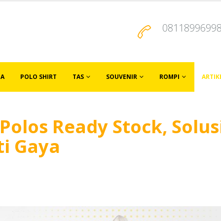
0811899699
JA
POLO SHIRT
TAS
SOUVENIR
ROMPI
ARTIK
Polos Ready Stock, Solus
ti Gaya