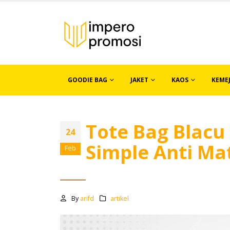
GOODIE BAG
JAKET
KAOS
KEME
Tote Bag Blacu 
24
Simple Anti Ma
Feb
By
arifd
artikel