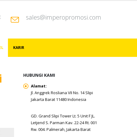
8
sales@imperopromosi.com
EL
KARIR
i
HUBUNGI KAMI
Alamat:
Jl. Anggrek Rosliana VII No. 14 Slipi
Jakarta Barat 11480 Indonesia
GD. Grand Slipi Tower Lt. 5 Unit F JL.
Letjend S. Parman Kav. 22-24 Rt. 001
Rw. 004. Palmerah, Jakarta Barat