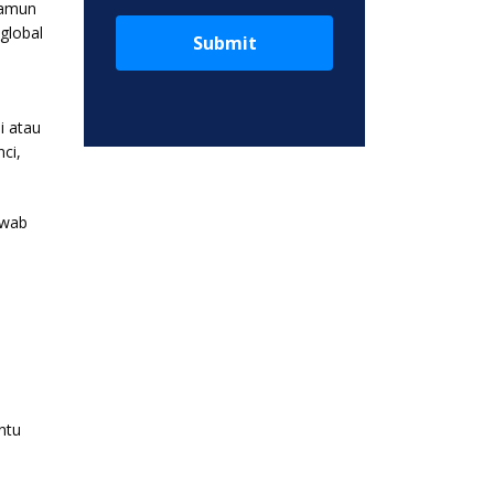
namun
global
Submit
i atau
ci,
awab
ntu