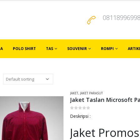
0811899699
JA
POLO SHIRT
TAS
SOUVENIR
ROMPI
ARTIK
JAKET
,
JAKET PARASUT
Jaket Taslan Microsoft P
0
out of 5
Deskripsi :
Jaket Promos