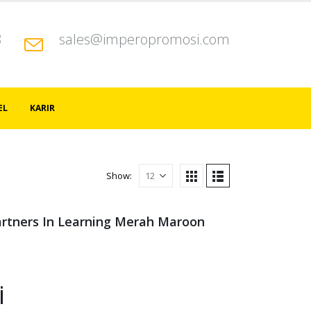
8
sales@imperopromosi.com
EL
KARIR
Show:
artners In Learning Merah Maroon
i