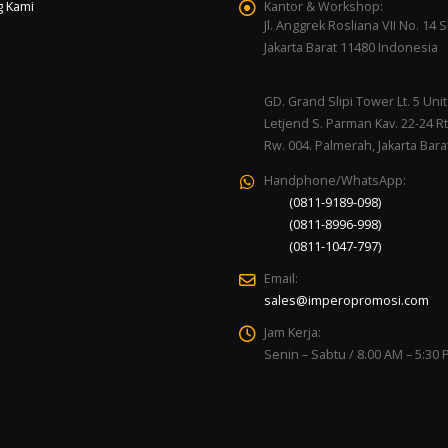
g Kami
Kantor & Workshop:
Jl. Anggrek Rosliana VII No. 14 Sl
Jakarta Barat 11480 Indonesia
GD. Grand Slipi Tower Lt. 5 Unit 
Letjend S. Parman Kav. 22-24 Rt
Rw. 004. Palmerah, Jakarta Bara
Handphone/WhatsApp:
(0811-9189-098)
(0811-8996-998)
(0811-1047-797)
Email:
sales@imperopromosi.com
Jam Kerja:
Senin – Sabtu / 8.00 AM – 5:30