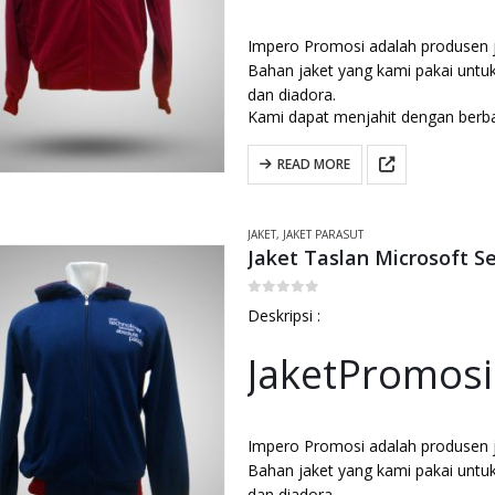
Impero Promosi adalah produsen ja
Bahan jaket yang kami pakai untuk
dan diadora.
Kami dapat menjahit dengan berb
READ MORE
JAKET
,
JAKET PARASUT
Jaket Taslan Microsoft S
0
out of 5
Deskripsi :
JaketPromosi
Impero Promosi adalah produsen ja
Bahan jaket yang kami pakai untuk
dan diadora.