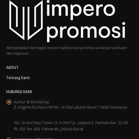
Menyediakan berbagai macam kebutuhan promosi untuk perusahaan
dan kegiatan
ABOUT
Tentang Kami
HUBUNGI KAMI
Kantor & Workshop:
Jl. Anggrek Rosliana VII No. 14 Slipi Jakarta Barat 11480 Indonesia
GD. Grand Slipi Tower Lt. 5 Unit F JL. Letjend S. Parman Kav. 22-24
Rt. 001 Rw. 004. Palmerah, Jakarta Barat