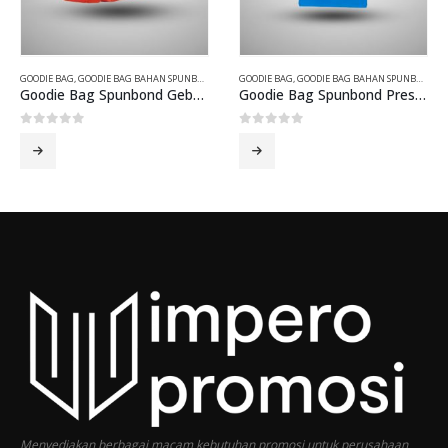
GOODIE BAG
,
GOODIE BAG BAHAN SPUNBOND
GOODIE BAG
,
GOODIE BAG BAHAN SPUNBOND
Goodie Bag Spunbond Gebyar Muharram
Goodie Bag Spunbond President Post
0
out of 5
0
out of 5
Menyediakan berbagai macam kebutuhan promosi untuk perusahaan