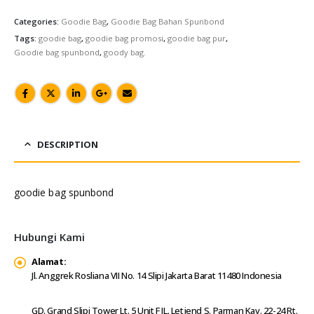
Categories:
Goodie Bag
,
Goodie Bag Bahan Spunbond
Tags:
goodie bag
,
goodie bag promosi
,
goodie bag pur
,
Goodie bag spunbond
,
goody bag.
DESCRIPTION
goodie bag spunbond
Hubungi Kami
Alamat:
Jl. Anggrek Rosliana VII No. 14 Slipi Jakarta Barat 11480 Indonesia
GD. Grand Slipi Tower Lt. 5 Unit F JL. Letjend S. Parman Kav. 22-24 Rt.