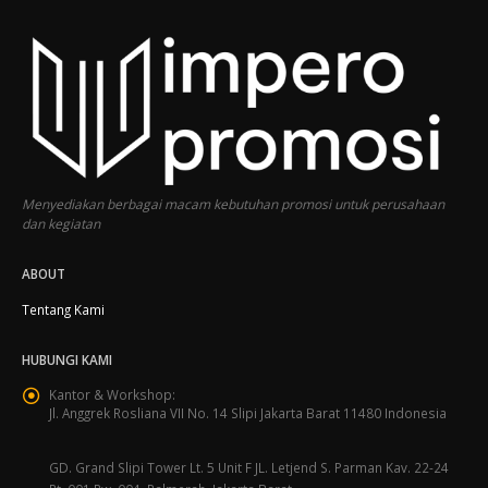
Menyediakan berbagai macam kebutuhan promosi untuk perusahaan
dan kegiatan
ABOUT
Tentang Kami
HUBUNGI KAMI
Kantor & Workshop:
Jl. Anggrek Rosliana VII No. 14 Slipi Jakarta Barat 11480 Indonesia
GD. Grand Slipi Tower Lt. 5 Unit F JL. Letjend S. Parman Kav. 22-24