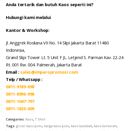
Anda tertarik dan butuh Kaos seperti ini?
Hubungi kami melalui
Kantor & Workshop:
Jl. Anggrek Rosliana VII No. 14 Slipi Jakarta Barat 11480
Indonesia,
Grand Slipi Tower Lt. 5 Unit F JL. Letjend S. Parman Kav. 22-24
Rt. 001 Rw. 004. Palmerah, Jakarta Barat
Email :
sales@imperopromosi.com
Telp / Whatsapp :
0811-9189-098
0811-8996-998
0811-1047-797
0811-1825-009
Categories:
Kaos
,
T Shirt
Tags:
grosir kaos polo
,
harga kaos polo
,
kaos baseball
,
kaos berkerah
,