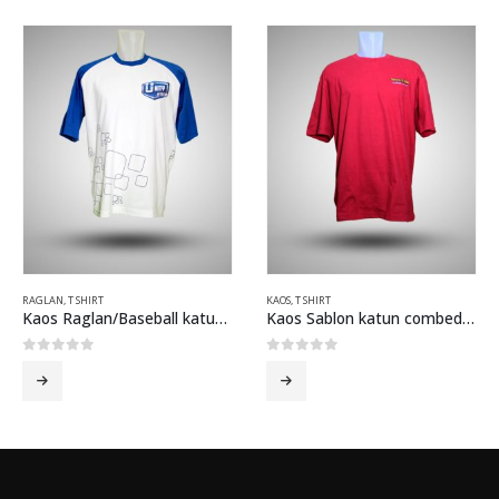
RAGLAN
,
T SHIRT
KAOS
,
T SHIRT
Kaos Raglan/Baseball katun combed U Mild Putih Biru
Kaos Sablon katun combed NSY27 Merah Putih Merah
0
out of 5
0
out of 5