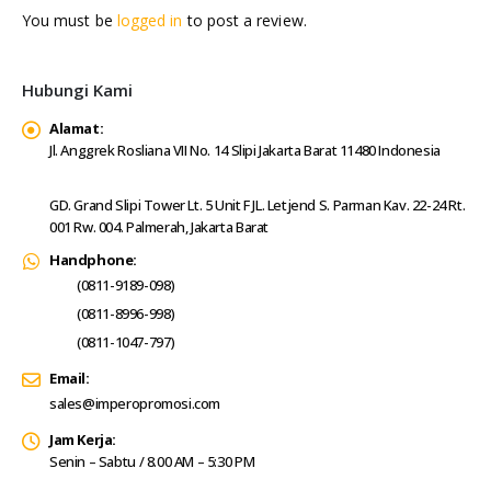
You must be
logged in
to post a review.
Hubungi Kami
Alamat:
Jl. Anggrek Rosliana VII No. 14 Slipi Jakarta Barat 11480 Indonesia
GD. Grand Slipi Tower Lt. 5 Unit F JL. Letjend S. Parman Kav. 22-24 Rt.
001 Rw. 004. Palmerah, Jakarta Barat
Handphone:
(0811-9189-098)
(0811-8996-998)
(0811-1047-797)
Email:
sales@imperopromosi.com
Jam Kerja:
Senin – Sabtu / 8.00 AM – 5:30 PM