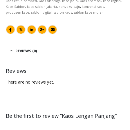
kaos katun combed
,
kaos olahraga
,
kaos polo
,
kaos promosi
,
kaos raglan
,
Kaos Sablon
,
kaos sablon jakarta
,
konveksi baju
,
konveksi kaos
,
produsen kaos
,
sablon digital
,
sablon kaos
,
sablon kaos murah
REVIEWS (0)
Reviews
There are no reviews yet.
Be the first to review “Kaos Lengan Panjang”