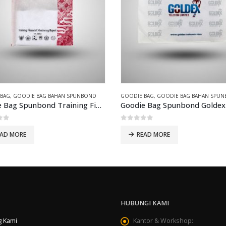
 BAG
,
GOODIE BAG BAHAN SPUNBOND
GOODIE BAG
,
GOODIE BAG BAHAN SPU
Goodie Bag Spunbond Training Financial
Goodie Bag Spunbond Goldex
of 5
0
out of 5
EAD MORE
READ MORE
HUBUNGI KAMI
g Kami
Kantor & Workshop: