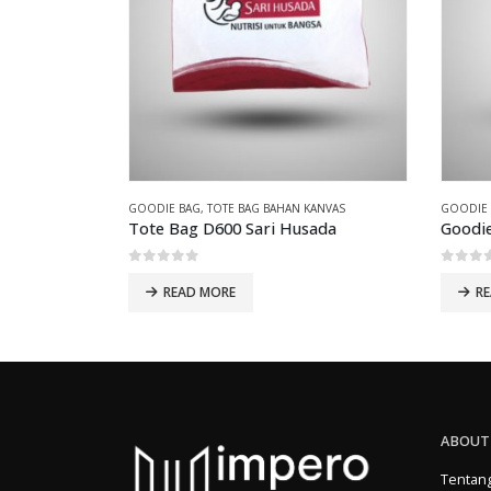
GOODIE BAG
,
TOTE BAG BAHAN KANVAS
GOODIE
Tote Bag D600 Sari Husada
0
out of 5
0
out 
READ MORE
R
ABOUT
Tentan