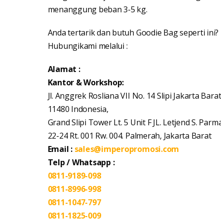
menanggung beban 3-5 kg.
Anda tertarik dan butuh Goodie Bag seperti ini?
Hubungikami melalui :
Alamat :
Kantor & Workshop:
Jl. Anggrek Rosliana VII No. 14 Slipi Jakarta Bara
11480 Indonesia,
Grand Slipi Tower Lt. 5 Unit F JL. Letjend S. Parm
22-24 Rt. 001 Rw. 004. Palmerah, Jakarta Barat
Email :
sales@imperopromosi.com
Telp / Whatsapp :
0811-9189-098
0811-8996-998
0811-1047-797
0811-1825-009