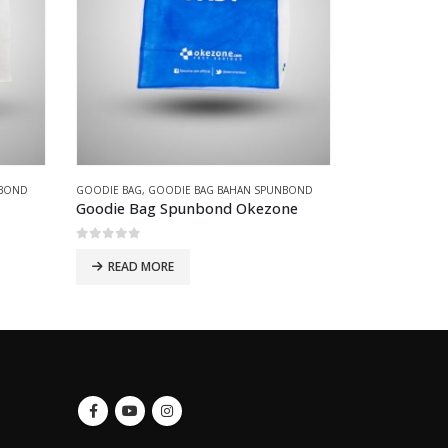
NBOND
GOODIE BAG
,
GOODIE BAG BAHAN SPUNBOND
GOODIE BAG
,
TO
Goodie Bag Spunbond Okezone
Goodie Bag 
0
out of 5
0
out of 5
READ MORE
READ MO