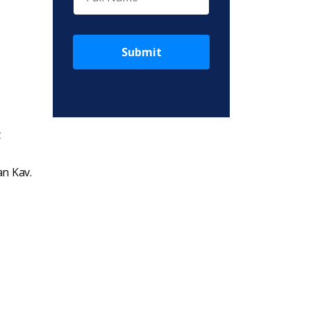
Submit
t
an Kav.