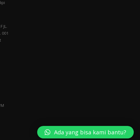
ipi
F JL.
. 001
t
 PM
Ada yang bisa kami bantu?