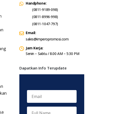
Handphone:
(0811-9189-098)
n
(0811-8996-998)
(0811-1047-797)
an
Email:
sales@imperopromosi.com
Jam Kerja:
ang
Senin – Sabtu / 8.00 AM – 5:30 PM
Dapatkan Info Terupdate
an
akan
sa