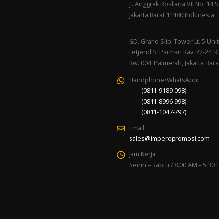
Jl. Anggrek Rosliana VII No. 14 Sl
Jakarta Barat 11480 Indonesia
GD. Grand Slipi Tower Lt. 5 Unit 
Letjend S. Parman Kav. 22-24 Rt
Rw. 004. Palmerah, Jakarta Bara
Handphone/WhatsApp:
(0811-9189-098)
(0811-8996-998)
(0811-1047-797)
Email:
sales@imperopromosi.com
Jam Kerja:
Senin – Sabtu / 8.00 AM – 5:30