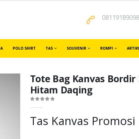
0811918909
JA
POLO SHIRT
TAS
SOUVENIR
ROMPI
ARTIK
Tote Bag Kanvas Bordir
Hitam Daqing
0
out of 5
Tas Kanvas Promosi