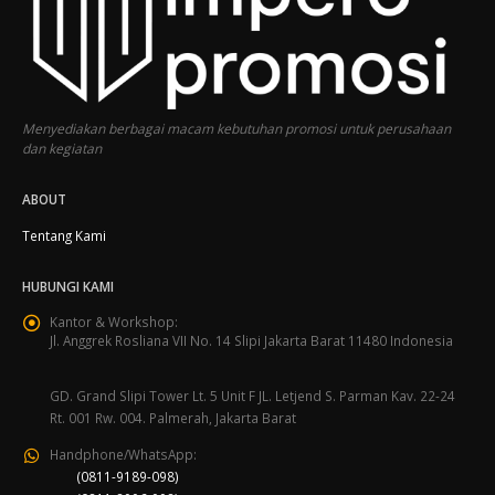
Menyediakan berbagai macam kebutuhan promosi untuk perusahaan
dan kegiatan
ABOUT
Tentang Kami
HUBUNGI KAMI
Kantor & Workshop:
Jl. Anggrek Rosliana VII No. 14 Slipi Jakarta Barat 11480 Indonesia
GD. Grand Slipi Tower Lt. 5 Unit F JL. Letjend S. Parman Kav. 22-24
Rt. 001 Rw. 004. Palmerah, Jakarta Barat
Handphone/WhatsApp:
(0811-9189-098)