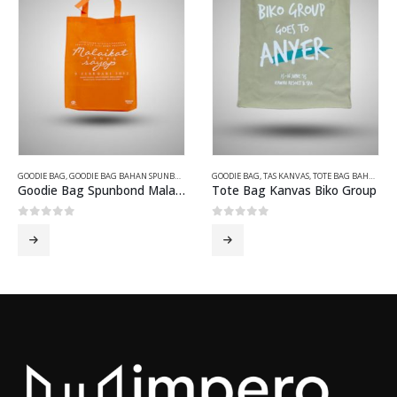
GOODIE BAG
,
GOODIE BAG BAHAN SPUNBOND
GOODIE BAG
,
TAS KANVAS
,
TOTE BAG BAHAN KANVAS
Goodie Bag Spunbond Malaikat Tanpa sayap
Tote Bag Kanvas Biko Group
0
out of 5
0
out of 5