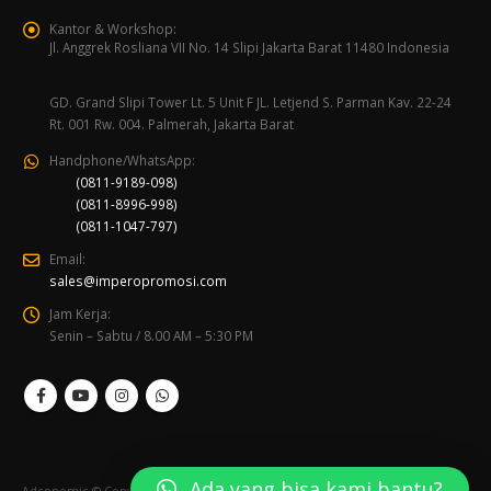
Kantor & Workshop:
Jl. Anggrek Rosliana VII No. 14 Slipi Jakarta Barat 11480 Indonesia
GD. Grand Slipi Tower Lt. 5 Unit F JL. Letjend S. Parman Kav. 22-24
Rt. 001 Rw. 004. Palmerah, Jakarta Barat
Handphone/WhatsApp:
(0811-9189-098)
(0811-8996-998)
(0811-1047-797)
Email:
sales@imperopromosi.com
Jam Kerja:
Senin – Sabtu / 8.00 AM – 5:30 PM
Ada yang bisa kami bantu?