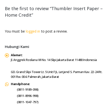
Be the first to review “Thumbler Insert Paper –
Home Credit”
You must be
logged in
to post a review.
Hubungi Kami
Alamat:
Jl. Anggrek Rosliana VII No. 14 Slipi Jakarta Barat 11480 Indonesia
GD. Grand Slipi Tower Lt. 5 Unit F JL. Letjend S. Parman Kav. 22-24 Rt.
001 Rw. 004. Palmerah, Jakarta Barat
Handphone:
(0811-9189-098)
(0811-8996-998)
(0811-1047-797)