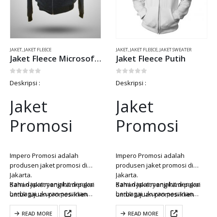
JAKET
,
JAKET FLEECE
JAKET
,
JAKET FLEECE
,
JAKET SWEATER
Jaket Fleece Microsoft Office Abu Misti
Jaket Fleece Putih
0
out of 5
0
out of 5
Deskripsi :
Deskripsi :
Jaket
Jaket
Promosi
Promosi
Impero Promosi adalah
Impero Promosi adalah
produsen jaket promosi di
produsen jaket promosi di
Jakarta.
Jakarta.
Kami dapat menjahit dengan
Kami dapat menjahit dengan
Bahan jaket yang kami pakai
Bahan jaket yang kami pakai
berbagai ukuran pesanan
berbagai ukuran pesanan
untuk tujuan promosi klien
untuk tujuan promosi klien
yang…
yang…
kami adalah fleece, taslan dan
kami adalah fleece, taslan dan
diadora.
diadora.
READ MORE
READ MORE