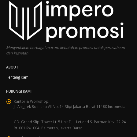
Menyediakan berbagai macam kebutuhan promosi untuk perusahaan
dan kegiatan
ABOUT
Tentang Kami
HUBUNGI KAMI
Kantor & Workshop:
Jl. Anggrek Rosliana VII No. 14 Slipi Jakarta Barat 11480 Indonesia
GD. Grand Slipi Tower Lt. 5 Unit F JL. Letjend S. Parman Kav. 22-24
Rt. 001 Rw. 004. Palmerah, Jakarta Barat