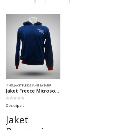
JAKET
,
JAKET FLEECE
,
JAKET SWEATER
Jaket Freece Microsoft student partners Biru Dongker
0
out of 5
Deskripsi :
Jaket