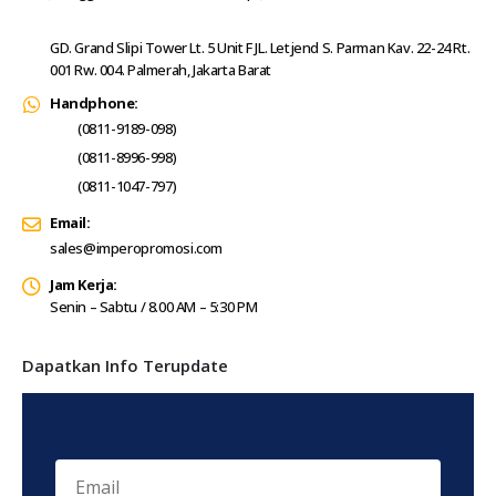
GD. Grand Slipi Tower Lt. 5 Unit F JL. Letjend S. Parman Kav. 22-24 Rt.
001 Rw. 004. Palmerah, Jakarta Barat
Handphone:
(0811-9189-098)
(0811-8996-998)
(0811-1047-797)
Email:
sales@imperopromosi.com
Jam Kerja:
Senin – Sabtu / 8.00 AM – 5:30 PM
Dapatkan Info Terupdate