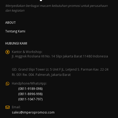
Menyediakan berbagai macam kebutuhan promosi untuk perusahaan
dan kegiatan
ABOUT
Tentang Kami
HUBUNGI KAMI
Kantor & Workshop:
Jl. Anggrek Rosliana VII No. 14 Slipi Jakarta Barat 11480 Indonesia
GD. Grand Slipi Tower Lt. 5 Unit F JL. Letjend S. Parman Kav. 22-24
Rt. 001 Rw. 004. Palmerah, Jakarta Barat
Handphone/WhatsApp:
(0811-9189-098)
(0811-8996-998)
(0811-1047-797)
Email:
sales@imperopromosi.com